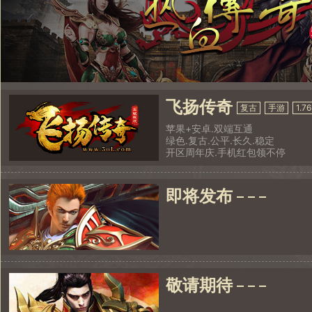
飞扬传奇
复古
手游
1.76
苹果+安卓.双端互通
绿色.复古.公平.长久.稳定
开区周年庆.手机红包领不停
即将发布
敬请期待